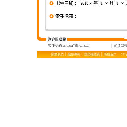
年
月
客服信箱:service@61.com.tw
│ 前往回
關於我們
│
服務條款
│
隱私權政策
│
商務合作
917