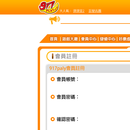
大人氣：
彈彈堂2
百變兵團