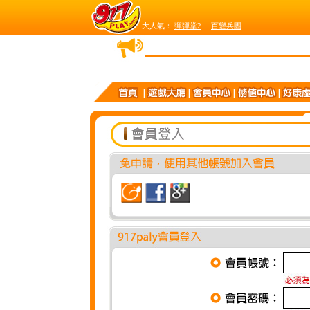
大人氣：
彈彈堂2
百變兵團