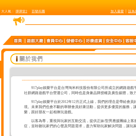
大人氣：
彈彈堂2
百變兵團
加入最愛
│
設為
917play娛樂平台是台灣淘米科技股份有限公司所成立的網路遊
社群網路遊戲平台營運公司，同時也是身兼品牌授權及廣告媒體，致
917play娛樂平台於2012年12月正式上線，我們的理念是帶給
境。未來我們也會不斷的舉辦會員好康活動，提供更多優質的服務，讓愛玩
樂，跟好朋友一起相揪玩遊戲。
以客為尊，重視與玩家的互動交流，提供正妹/型男應援團線上客
症，並聆聽玩家們的心聲及問題需求，盡力幫助玩家解決問題，讓玩家在9