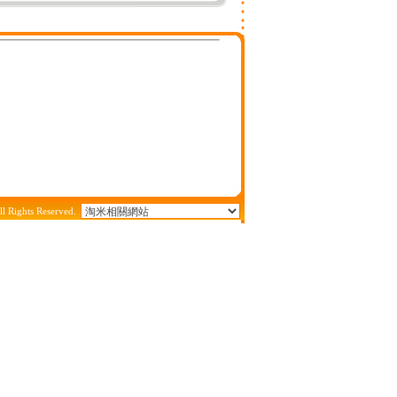
Rights Reserved.